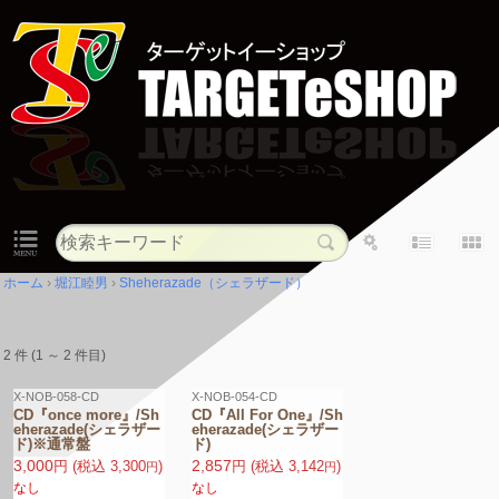
ホーム
堀江睦男
Sheherazade（シェラザード）
HOME
2 件 (1 ～ 2 件目)
X-NOB-058-CD
X-NOB-054-CD
CD『once more』/Sh
CD『All For One』/Sh
eherazade(シェラザー
eherazade(シェラザー
ド)※通常盤
ド)
3,000
2,857
円
(税込
3,300
)
円
(税込
3,142
)
円
円
なし
なし